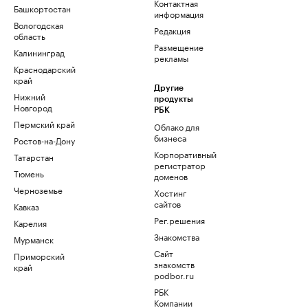
Контактная
Башкортостан
информация
Вологодская
Редакция
область
Размещение
Калининград
рекламы
Краснодарский
край
Другие
Нижний
продукты
Новгород
РБК
Пермский край
Облако для
бизнеса
Ростов-на-Дону
Корпоративный
Татарстан
регистратор
Тюмень
доменов
Черноземье
Хостинг
сайтов
Кавказ
Рег.решения
Карелия
Знакомства
Мурманск
Сайт
Приморский
знакомств
край
podbor.ru
РБК
Компании