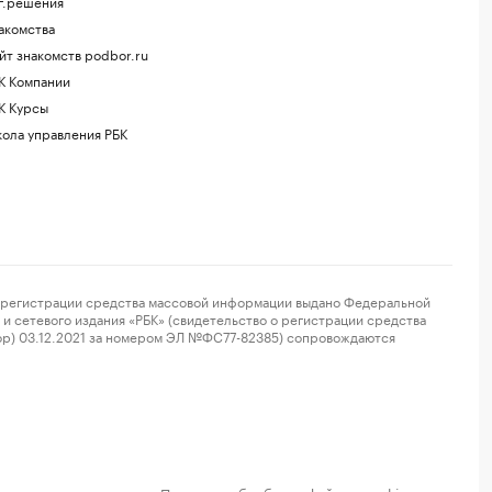
г.решения
акомства
йт знакомств podbor.ru
К Компании
К Курсы
ола управления РБК
регистрации средства массовой информации выдано Федеральной
и сетевого издания «РБК» (свидетельство о регистрации средства
ор) 03.12.2021 за номером ЭЛ №ФС77-82385) сопровождаются