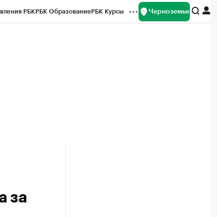
Черноземье
вления РБК
РБК Образование
РБК Курсы
рейтинги
Франшизы
Газета
ок наличной валюты
а за