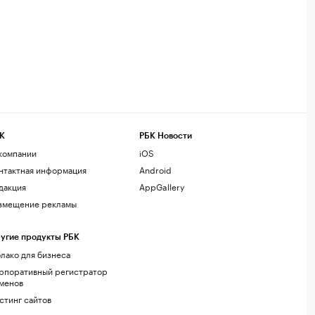
К
РБК Новости
компании
iOS
нтактная информация
Android
дакция
AppGallery
змещение рекламы
угие продукты РБК
лако для бизнеса
рпоративный регистратор
менов
стинг сайтов