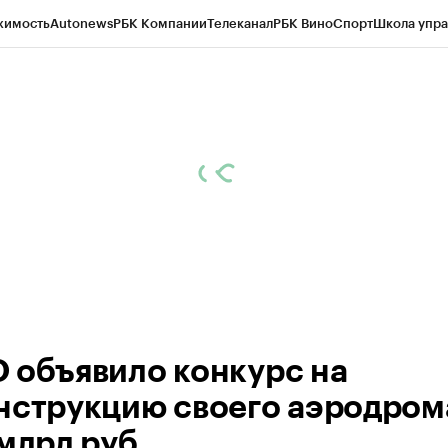
жимость
Autonews
РБК Компании
Телеканал
РБК Вино
Спорт
Школа упра
ипто
РБК Бизнес-среда
Дискуссионный клуб
Исследования
Кредитные 
рагентов
Политика
Экономика
Бизнес
Технологии и медиа
Финансы
Рын
 объявило конкурс на
нструкцию своего аэродром
млрд руб.