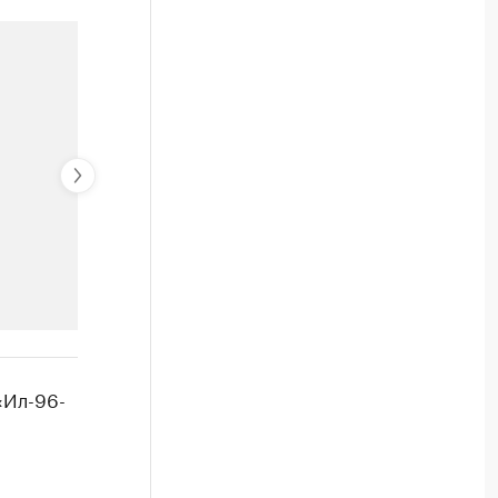
РБК Компании
«Ил-96-
Крупнейшие компании по пр
Посмотрите данные в каталоге по регионам