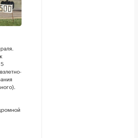
раля.
к
15
взлетно-
вания
ного).
дромной