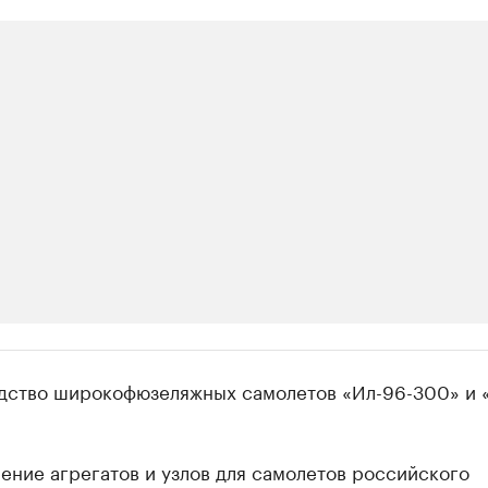
ии
одство широкофюзеляжных самолетов «Ил-96-300» и 
ь новостями бизнеса на РБК
траницей компании и развивайте личные бренды спикеров бизнеса
ление агрегатов и узлов для самолетов российского