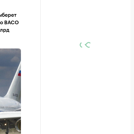
ыберет
го ВАСО
млрд