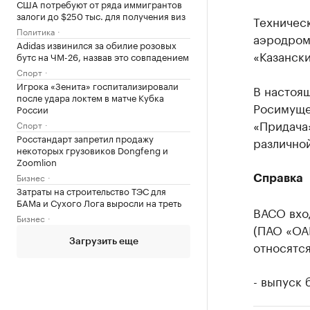
США потребуют от ряда иммигрантов
залоги до $250 тыс. для получения виз
Техничес
Политика
аэродром
Adidas извинился за обилие розовых
«Казанск
бутс на ЧМ-26, назвав это совпадением
Спорт
Игрока «Зенита» госпитализировали
В настоя
после удара локтем в матче Кубка
Росимуще
России
«Придача
Спорт
Росстандарт запретил продажу
различно
некоторых грузовиков Dongfeng и
Zoomlion
Бизнес
Справка
Затраты на строительство ТЭС для
БАМа и Сухого Лога выросли на треть
ВАСО вхо
Бизнес
(ПАО «ОА
Загрузить еще
относятся
- выпуск 