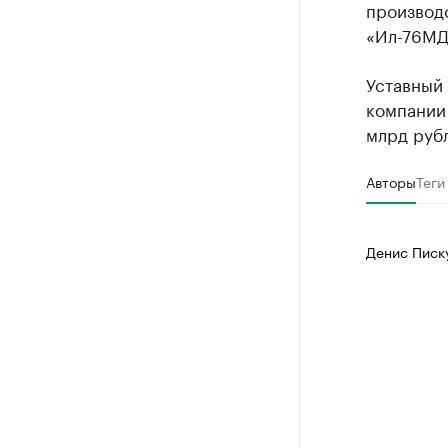
производс
«Ил-76МД
Уставный 
компании 
млрд руб
Авторы
Теги
Денис Писк