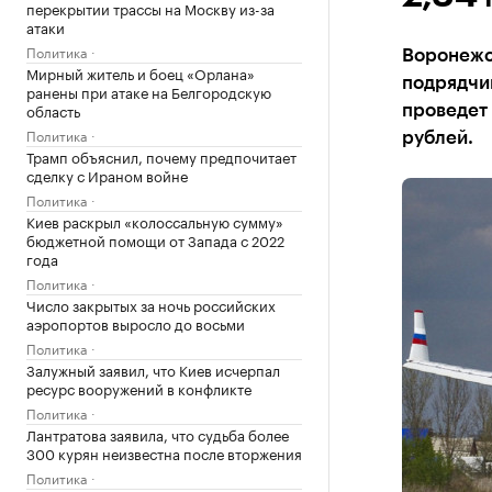
перекрытии трассы на Москву из-за
атаки
Политика
Воронежс
Мирный житель и боец «Орлана»
подрядчи
ранены при атаке на Белгородскую
область
проведет 
Политика
рублей.
Трамп объяснил, почему предпочитает
сделку с Ираном войне
Политика
Киев раскрыл «колоссальную сумму»
бюджетной помощи от Запада с 2022
года
Политика
Число закрытых за ночь российских
аэропортов выросло до восьми
Политика
Залужный заявил, что Киев исчерпал
ресурс вооружений в конфликте
Политика
Лантратова заявила, что судьба более
300 курян неизвестна после вторжения
Политика