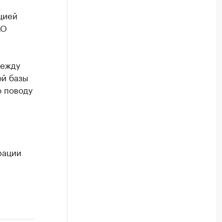
цией
АО
между
й базы
о поводу
рации