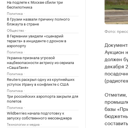
На подлете к Москве сбили три
беспилотника
Политика
В Грузии назвали причину полного
блэкаута в стране
Общество
Фото: прес
В Германии увидели «сценарий
теракта» в инциденте с дроном в
Документы
аэропорту
Аукцион н
Политика
Украина признала угрозой
должен б
нацбезопасности актрису из сериала
декабря 
«СашаТаня»
посадочно
Политика
Reuters раскрыл одну из крупнейших
(радиотех
уступок Ирану в конфликте с США
Политика
Отметим,
Три российских аэропорта закрыли для
промышле
полетов
Политика
базы «Пр
Wildberries начала подготовку к
бюджетны
запуску собственного мессенджера
составит
Технологии и медиа