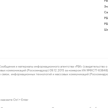
Ре
Зн
Са
РБ
РБ
Шк
ения и материалы информационного агентства «РБК» (свидетельство о 
овых коммуникаций (Роскомнадзор) 09.12.2015 за номером ИА №ФС77-63848) 
 связи, информационных технологий и массовых коммуникаций (Роскомнадз
нажмите Ctrl + Enter