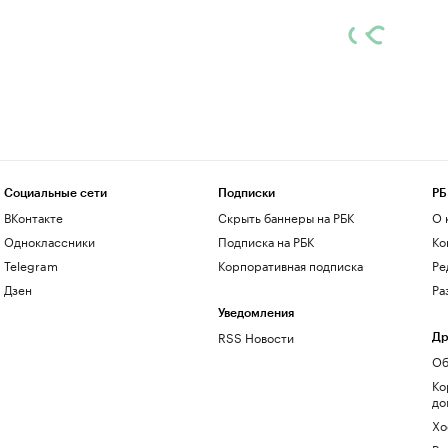
Социальные сети
Подписки
РБ
ВКонтакте
Скрыть баннеры на РБК
О 
Одноклассники
Подписка на РБК
Ко
Telegram
Корпоративная подписка
Ре
Дзен
Ра
Уведомления
RSS Новости
Др
Об
Ко
до
Хо