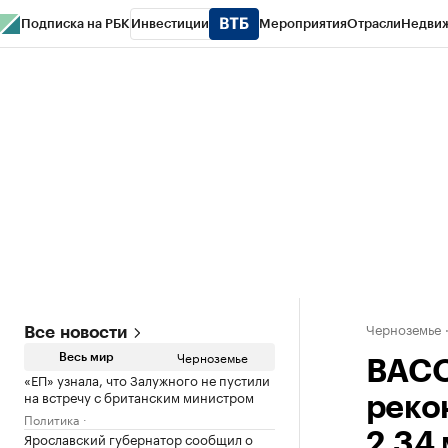
Подписка на РБК
Инвестиции
Мероприятия
Отрасли
Недви
РБК Life
Тренды
Визионеры
Национальные проекты
Город
Стиль
Кр
Спецпроекты СПб
Конференции СПб
Спецпроекты
Проверка конт
Черноземье
Все новости
Черноземье
Весь мир
ВАСО
«ЕП» узнала, что Залужного не пустили
на встречу с британским министром
реко
Политика
Ярославский губернатор сообщил о
2,34 