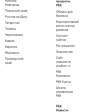
Нижний
продукты
Новгород
РБК
Пермский край
Облако для
бизнеса
Ростов-на-Дону
Корпоративный
Татарстан
регистратор
Тюмень
доменов
Черноземье
Хостинг
сайтов
Кавказ
Рег.решения
Карелия
Знакомства
Мурманск
Сайт
Приморский
знакомств
край
podbor.ru
РБК
Компании
РБК Курсы
Школа
управления
РБК
РБК
Новости