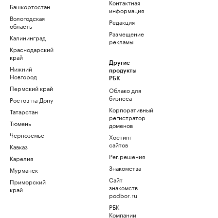
Контактная
Башкортостан
информация
Вологодская
Редакция
область
Размещение
Калининград
рекламы
Краснодарский
край
Другие
Нижний
продукты
Новгород
РБК
Пермский край
Облако для
бизнеса
Ростов-на-Дону
Корпоративный
Татарстан
регистратор
Тюмень
доменов
Черноземье
Хостинг
сайтов
Кавказ
Рег.решения
Карелия
Знакомства
Мурманск
Сайт
Приморский
знакомств
край
podbor.ru
РБК
Компании