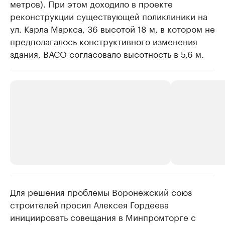
метров). При этом доходило в проекте
реконструкции существующей поликлиники на
ул. Карла Маркса, 36 высотой 18 м, в котором не
предполагалось конструктивного изменения
здания, ВАСО согласовало высотность в 5,6 м.
​​Для решения проблемы Воронежский союз
РБК Компании
РБК Компании
строителей просил Алексея Гордеева
Делитесь новостями бизнеса на РБК
Крупнейшие 
инициировать совещания в Минпромторге с
продавцы м
Управляйте страницей компании и развивайте личные