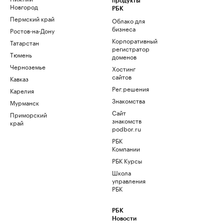
продукты
Новгород
РБК
Пермский край
Облако для
бизнеса
Ростов-на-Дону
Корпоративный
Татарстан
регистратор
Тюмень
доменов
Черноземье
Хостинг
сайтов
Кавказ
Рег.решения
Карелия
Знакомства
Мурманск
Сайт
Приморский
знакомств
край
podbor.ru
РБК
Компании
РБК Курсы
Школа
управления
РБК
РБК
Новости