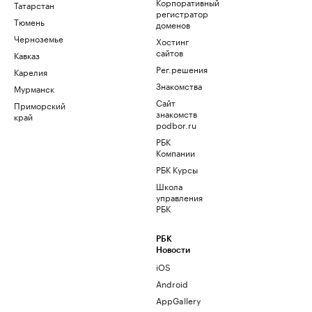
Корпоративный
Татарстан
регистратор
Тюмень
доменов
Черноземье
Хостинг
сайтов
Кавказ
Рег.решения
Карелия
Знакомства
Мурманск
Сайт
Приморский
знакомств
край
podbor.ru
РБК
Компании
РБК Курсы
Школа
управления
РБК
РБК
Новости
iOS
Android
AppGallery