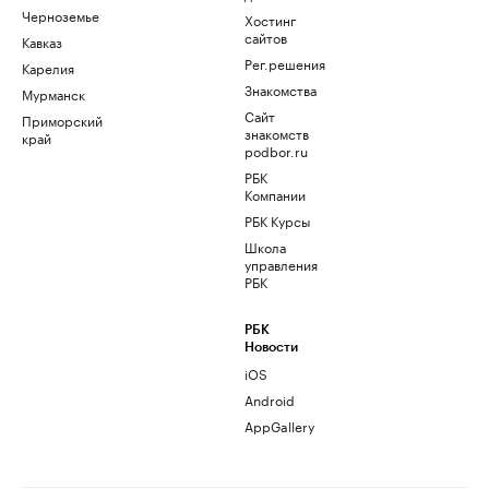
Черноземье
Хостинг
сайтов
Кавказ
Рег.решения
Карелия
Знакомства
Мурманск
Сайт
Приморский
знакомств
край
podbor.ru
РБК
Компании
РБК Курсы
Школа
управления
РБК
РБК
Новости
iOS
Android
AppGallery