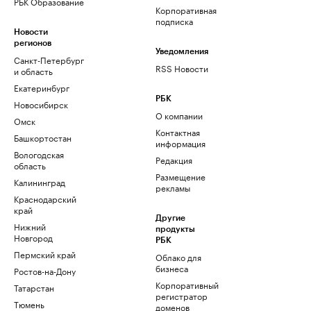
РБК Образование
Корпоративная
подписка
Новости
регионов
Уведомления
Санкт-Петербург
RSS Новости
и область
Екатеринбург
РБК
Новосибирск
О компании
Омск
Контактная
Башкортостан
информация
Вологодская
Редакция
область
Размещение
Калининград
рекламы
Краснодарский
край
Другие
Нижний
продукты
Новгород
РБК
Пермский край
Облако для
бизнеса
Ростов-на-Дону
Корпоративный
Татарстан
регистратор
Тюмень
доменов