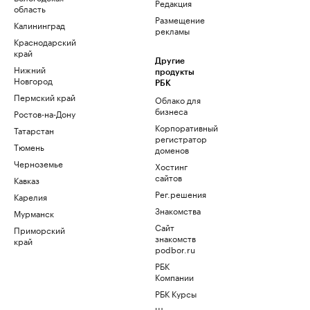
Редакция
область
Размещение
Калининград
рекламы
Краснодарский
край
Другие
Нижний
продукты
Новгород
РБК
Пермский край
Облако для
бизнеса
Ростов-на-Дону
Корпоративный
Татарстан
регистратор
Тюмень
доменов
Черноземье
Хостинг
сайтов
Кавказ
Рег.решения
Карелия
Знакомства
Мурманск
Сайт
Приморский
знакомств
край
podbor.ru
РБК
Компании
РБК Курсы
Школа