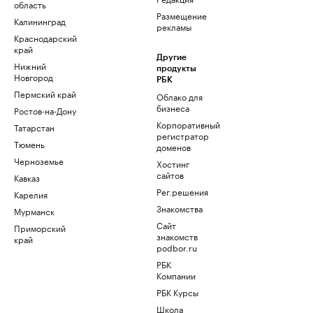
область
Размещение
Калининград
рекламы
Краснодарский
край
Другие
Нижний
продукты
Новгород
РБК
Пермский край
Облако для
бизнеса
Ростов-на-Дону
Корпоративный
Татарстан
регистратор
Тюмень
доменов
Черноземье
Хостинг
сайтов
Кавказ
Рег.решения
Карелия
Знакомства
Мурманск
Сайт
Приморский
знакомств
край
podbor.ru
РБК
Компании
РБК Курсы
Школа