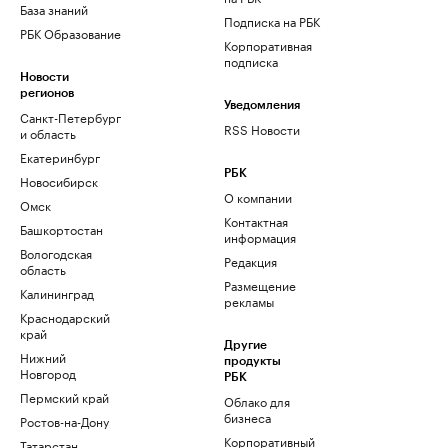
База знаний
Подписка на РБК
РБК Образование
Корпоративная
подписка
Новости
регионов
Уведомления
Санкт-Петербург
RSS Новости
и область
Екатеринбург
РБК
Новосибирск
О компании
Омск
Контактная
Башкортостан
информация
Вологодская
Редакция
область
Размещение
Калининград
рекламы
Краснодарский
край
Другие
Нижний
продукты
Новгород
РБК
Пермский край
Облако для
бизнеса
Ростов-на-Дону
Корпоративный
Татарстан