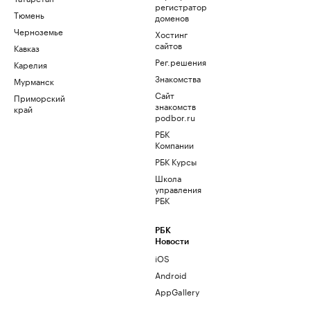
регистратор
Тюмень
доменов
Черноземье
Хостинг
сайтов
Кавказ
Рег.решения
Карелия
Знакомства
Мурманск
Сайт
Приморский
знакомств
край
podbor.ru
РБК
Компании
РБК Курсы
Школа
управления
РБК
РБК
Новости
iOS
Android
AppGallery