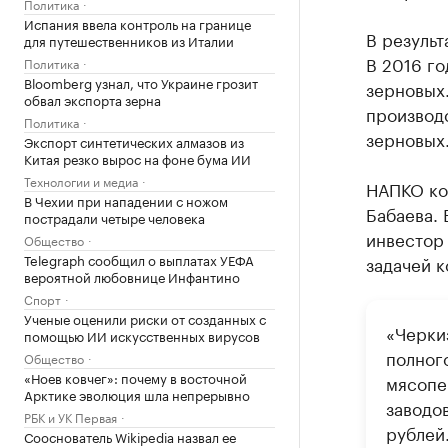
Политика
Испания ввела контроль на границе
В результ
для путешественников из Италии
В 2016 го
Политика
Bloomberg узнал, что Украине грозит
зерновых
обвал экспорта зерна
производ
Политика
зерновых
Экспорт синтетических алмазов из
Китая резко вырос на фоне бума ИИ
Технологии и медиа
НАПКО ко
В Чехии при нападении с ножом
Бабаева.
пострадали четыре человека
инвестор 
Общество
Telegraph сообщил о выплатах УЕФА
задачей 
вероятной любовнице Инфантино
Спорт
Ученые оценили риски от созданных с
«Черки
помощью ИИ искусственных вирусов
полног
Общество
«Ноев ковчег»: почему в восточной
мясопе
Арктике эволюция шла непрерывно
заводов
РБК и УК Первая
рублей.
Сооснователь Wikipedia назвал ее