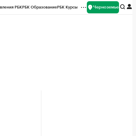
Черноземье
вления РБК
РБК Образование
РБК Курсы
рейтинги
Франшизы
Газета
ок наличной валюты