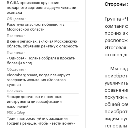
В США произошло крушение
Стороны 
пожарного вертолета с двумя членами
экипажа
Группа «
Общество
Ракетную опасность объявили в
компанию
Московской области
прочих ак
Политика
располож
В семи регионах, включая Московскую
область, объявили ракетную опасность
Итоговая 
Политика
отошел до
«Одиссея» Нолана собрала в прокате
более $1 млрд
— Мы рады
Общество
приобрет
Bloomberg узнал, когда планируют
завершить испытания «Золотого
увеличит
купола»
сравнению
Политика
покупки 
Четыре доступных и понятных
инструмента диверсификации
общей себ
накоплений
приобрет
РБК и Сбер
видим сущ
Трамп попросил уйти с заседания
Госдепа раньше, чтобы «вести войну»
генераль