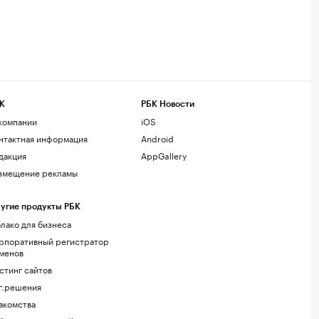
К
РБК Новости
компании
iOS
нтактная информация
Android
дакция
AppGallery
змещение рекламы
угие продукты РБК
лако для бизнеса
рпоративный регистратор
менов
стинг сайтов
г.решения
акомства