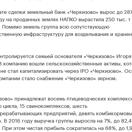
ате сделки земельный банк «Черкизово» вырос до 287 
ду на проданных землях НАПКО вырастила 250 тыс. т
. Помимо земель группа всю сопутствующую
ственную инфраструктуру для возделывания и хранен
.
нтролируется семьей основателя «Черкизово» Игоря
 В компанию вошли сельскохозяйственные активы, ко
не стал капитализировать через IPO «Черкизово». О
компании стало снабжение «Черкизово» зерном.
зово» принадлежат восемь птицеводческих комплекс
о цикла, 15 свинокомплексов, шесть
рерабатывающих предприятий, девять комбикормов
. В 2016 году выручка группы выросла на 7%, до 82,
 При этом чистая прибыль сократилась на 68%, до 1,