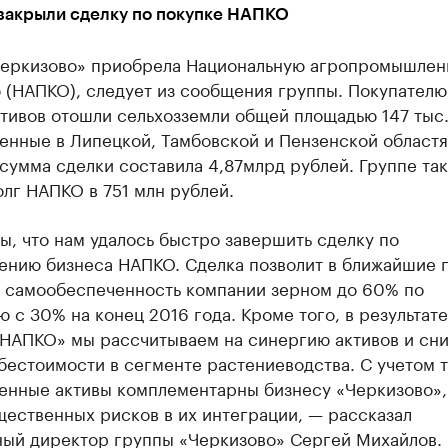
закрыли сделку по покупке НАПКО
Черкизово» приобрела Национальную агропромышле
 (НАПКО), следует из сообщения группы. Покупателю
тивов отошли сельхозземли общей площадью 147 тыс.
енные в Липецкой, Тамбовской и Пензенской областя
сумма сделки составила 4,87млрд рублей. Группе та
лг НАПКО в 751 млн рублей.
, что нам удалось быстро завершить сделку по
ению бизнеса НАПКО. Сделка позволит в ближайшие 
ь самообеспеченность компании зерном до 60% по
 с 30% на конец 2016 года. Кроме того, в результате
«НАПКО» мы рассчитываем на синергию активов и сн
естоимости в сегменте растениеводства. С учетом т
енные активы комплементарны бизнесу «Черкизово»,
ественных рисков в их интеграции, — рассказал
ный директор группы «Черкизово» Сергей Михайлов.