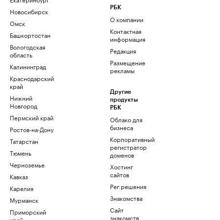
РБК
Новосибирск
О компании
Омск
Контактная
Башкортостан
информация
Вологодская
Редакция
область
Размещение
Калининград
рекламы
Краснодарский
край
Другие
Нижний
продукты
Новгород
РБК
Пермский край
Облако для
бизнеса
Ростов-на-Дону
Корпоративный
Татарстан
регистратор
Тюмень
доменов
Черноземье
Хостинг
сайтов
Кавказ
Рег.решения
Карелия
Знакомства
Мурманск
Сайт
Приморский
знакомств
край