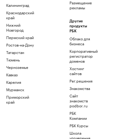
Размещение
Калининград
рекламы
Краснодарский
край
Другие
Нижний
продукты
Новгород
РБК
Пермский край
Облако для
бизнеса
Ростов-на-Дону
Корпоративный
Татарстан
регистратор
Тюмень
доменов
Черноземье
Хостинг
сайтов
Кавказ
Рег.решения
Карелия
Знакомства
Мурманск
Сайт
Приморский
знакомств
край
podbor.ru
РБК
Компании
РБК Курсы
Школа
управления