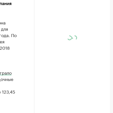
пания
она
 для
года. По
ея
 2018
грало
дочные
 123,45