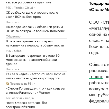
как все устроено на практике
Тендер н
РБК и Yandex Cloud
«Сталь-М
СК возбудил дело о теракте после
атаки ВСУ на Белгород
ООО «Ста
Политика
На западе Словакии объявили режим
«Металлу
ЧС из-за пожара на военном полигоне
одной из 
Общество
словам на
В разные корзины: как сберечь
накопления в период турбулентности
Косинова,
РБК и Сбер
года.
В Белгороде повреждены около 30
многоэтажек после ночной атаки
Общая сто
дронов
Политика
рассказал
Как за 6 недель настроить свой мозг на
тендер
на
жизнь мечты — идеи нейрохирурга
работы на
Подписка на РБК
конкурсе
«Смерть Голливуда». Кто и как срывает
слияние Paramount и Warner
млн рубле
Технологии и медиа
федераль
Часть Одессы осталась без
электроснабжения