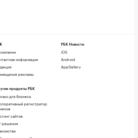
К
РБК Новости
компании
iOS
нтактная информация
Android
дакция
AppGallery
змещение рекламы
угие продукты РБК
лако для бизнеса
рпоративный регистратор
менов
стинг сайтов
г.решения
акомства
йт знакомств podbor.ru