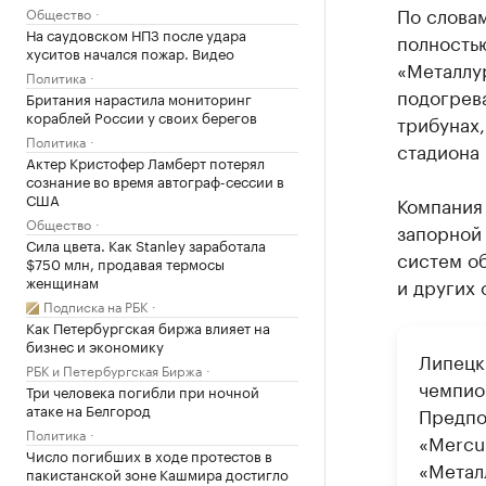
По словам
Общество
На саудовском НПЗ после удара
полностью
хуситов начался пожар. Видео
«Металлу
Политика
подогрева
Британия нарастила мониторинг
кораблей России у своих берегов
трибунах
Политика
стадиона
Актер Кристофер Ламберт потерял
сознание во время автограф-сессии в
США
Компания
Общество
запорной
Сила цвета. Как Stanley заработала
систем об
$750 млн, продавая термосы
женщинам
и других 
Подписка на РБК
Как Петербургская биржа влияет на
бизнес и экономику
Липецк
РБК и Петербургская Биржа
чемпио
Три человека погибли при ночной
атаке на Белгород
Предпо
Политика
«Mercu
Число погибших в ходе протестов в
«Металл
пакистанской зоне Кашмира достигло