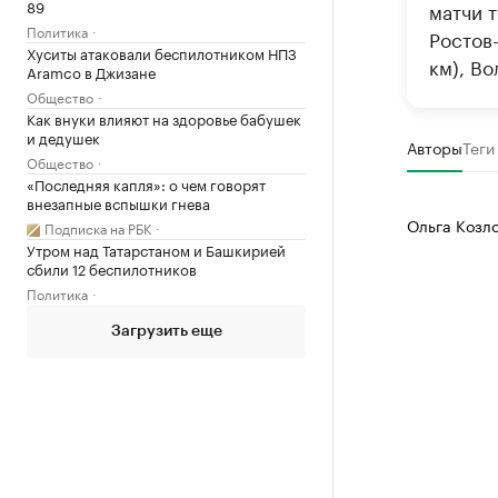
89
матчи т
Политика
Ростов-
Хуситы атаковали беспилотником НПЗ
км), Во
Aramco в Джизане
Общество
Как внуки влияют на здоровье бабушек
и дедушек
Авторы
Теги
Общество
«Последняя капля»: о чем говорят
внезапные вспышки гнева
Ольга Козл
Подписка на РБК
Утром над Татарстаном и Башкирией
сбили 12 беспилотников
Политика
Загрузить еще