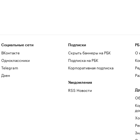
Социальные сети
Подписки
РБ
ВКонтакте
Скрыть баннеры на РБК
О 
Одноклассники
Подписка на РБК
Ко
Telegram
Корпоративная подписка
Ре
Дзен
Ра
Уведомления
RSS Новости
Др
Об
Ко
до
Хо
Ре
Зн
Са