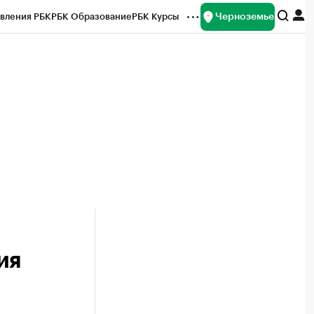
Черноземье
вления РБК
РБК Образование
РБК Курсы
рейтинги
Франшизы
Газета
ок наличной валюты
ия