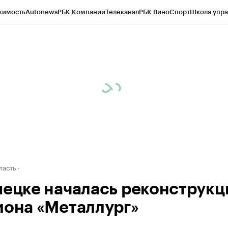
жимость
Autonews
РБК Компании
Телеканал
РБК Вино
Спорт
Школа упра
ипто
РБК Бизнес-среда
Дискуссионный клуб
Исследования
Кредитные 
рагентов
Политика
Экономика
Бизнес
Технологии и медиа
Финансы
Рын
ласть
пецке началась реконструкц
иона «Металлург»