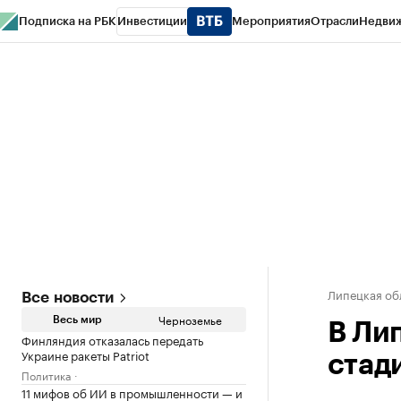
Подписка на РБК
Инвестиции
Мероприятия
Отрасли
Недви
РБК Life
Тренды
Визионеры
Национальные проекты
Город
Стиль
Кр
Спецпроекты СПб
Конференции СПб
Спецпроекты
Проверка конт
Липецкая об
Все новости
Черноземье
Весь мир
В Ли
Финляндия отказалась передать
Украине ракеты Patriot
стад
Политика
11 мифов об ИИ в промышленности — и