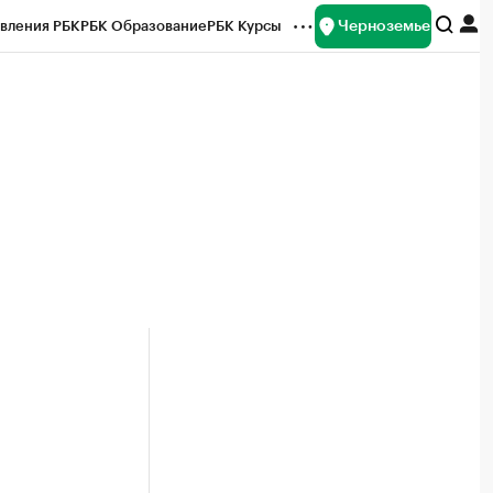
Черноземье
вления РБК
РБК Образование
РБК Курсы
рейтинги
Франшизы
Газета
ок наличной валюты