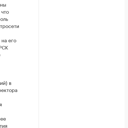
ены
 что
роль
ктросети
 на его
РСК
е
ий) в
ректора
а
я
 ее
тия