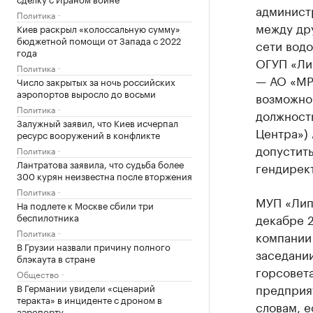
админист
Политика
между др
Киев раскрыл «колоссальную сумму»
бюджетной помощи от Запада с 2022
сети водо
года
ОГУП «Ли
Политика
— АО «МРС
Число закрытых за ночь российских
аэропортов выросло до восьми
возможной
Политика
должност
Залужный заявил, что Киев исчерпал
Центра»)
ресурс вооружений в конфликте
допустит
Политика
Лантратова заявила, что судьба более
гендирект
300 курян неизвестна после вторжения
Политика
МУП «Липе
На подлете к Москве сбили три
беспилотника
декабре 
Политика
компании 
В Грузии назвали причину полного
заседании
блэкаута в стране
горсовет
Общество
предприя
В Германии увидели «сценарий
теракта» в инциденте с дроном в
словам, 
аэропорту