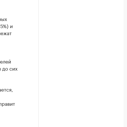
ных
5%) и
лежат
телей
 до сих
ается,
правит