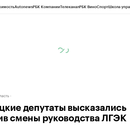
жимость
Autonews
РБК Компании
Телеканал
РБК Вино
Спорт
Школа упра
ипто
РБК Бизнес-среда
Дискуссионный клуб
Исследования
Кредитные 
рагентов
Политика
Экономика
Бизнес
Технологии и медиа
Финансы
Рын
ласть
цкие депутаты высказались
ив смены руководства ЛГЭК