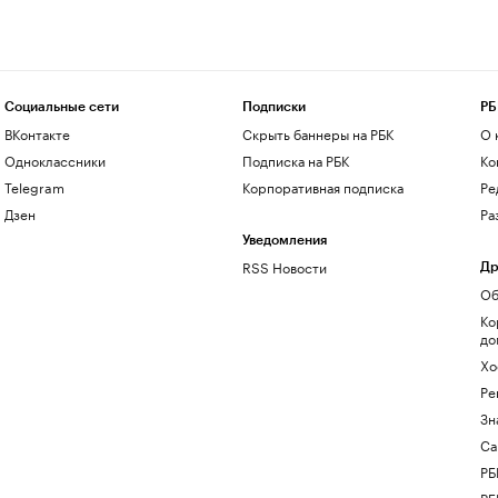
Социальные сети
Подписки
РБ
ВКонтакте
Скрыть баннеры на РБК
О 
Одноклассники
Подписка на РБК
Ко
Telegram
Корпоративная подписка
Ре
Дзен
Ра
Уведомления
RSS Новости
Др
Об
Ко
до
Хо
Ре
Зн
Са
РБ
РБ