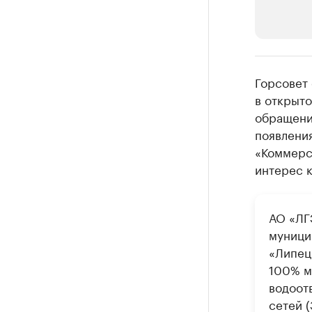
РБК Компан
Горсовет
Делитес
в открыто
обращени
Управляйте с
появлени
«Коммерс
интерес к
АО «ЛГ
муници
«Липец
100% м
водоот
сетей (