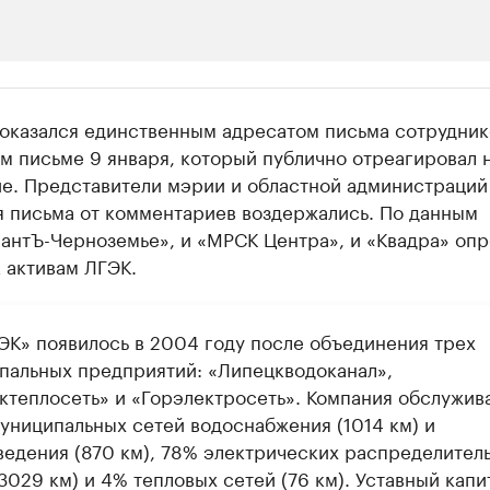
ии
 оказался единственным адресатом письма сотрудни
ь новостями бизнеса на РБК
м письме 9 января, который публично отреагировал 
е. Представители мэрии и областной администраций
траницей компании и развивайте личные бренды спикеров бизнеса
я письма от комментариев воздержались. По данным
антЪ-Черноземье», и «МРСК Центра», и «Квадра» оп
 активам ЛГЭК.
ЭК» появилось в 2004 году после объединения трех
пальных предприятий: «Липецкводоканал»,
ктеплосеть» и «Горэлектросеть». Компания обслужив
униципальных сетей водоснабжения (1014 км) и
ведения (870 км), 78% электрических распределител
3029 км) и 4% тепловых сетей (76 км). Уставный капи