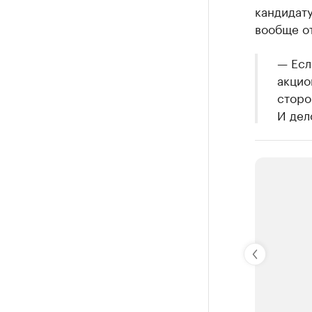
кандидат
вообще о
— Есл
акцио
сторо
И дел