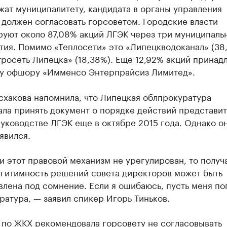
ат муниципалитету, кандидата в органы управления
должен согласовать горсоветом. Городские власти
руют около 87,08% акций ЛГЭК через три муниципаль
ия. Помимо «Теплосети» это «Липецкводоканал» (38,
росеть Липецка» (18,38%). Еще 12,92% акций принад
у офшору «Имменсо Энтерпрайсиз Лимитед».
схакова напомнила, что Липецкая облпрокуратура
ала принять документ о порядке действий представи
уководстве ЛГЭК еще в октябре 2015 года. Однако он
явился.
и этот правовой механизм не урегулирован, то получ
егитимность решений совета директоров может быть
влена под сомнение. Если я ошибаюсь, пусть меня по
ратура, — заявил спикер Игорь Тиньков.
 по ЖКХ рекомендовала горсовету не согласовывать