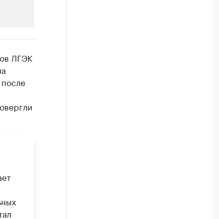
РБК Компании
ков ЛГЭК
Крупнейшие компании по пр
на
 после
Посмотрите данные в каталоге по регионам
ровергли
ает
ьных
тал