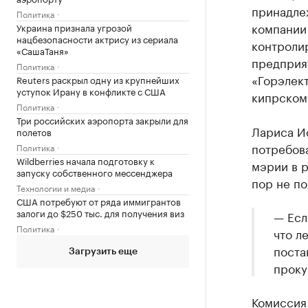
принадлеж
Политика
компании 
Украина признала угрозой
нацбезопасности актрису из сериала
контроли
«СашаТаня»
предприят
Политика
«Горэлект
Reuters раскрыл одну из крупнейших
уступок Ирану в конфликте с США
кипрском
Политика
Три российских аэропорта закрыли для
Лариса И
полетов
потребов
Политика
Wildberries начала подготовку к
мэрии в р
запуску собственного мессенджера
пор не по
Технологии и медиа
США потребуют от ряда иммигрантов
залоги до $250 тыс. для получения виз
— Есл
Политика
что л
поста
Загрузить еще
проку
Комиссия