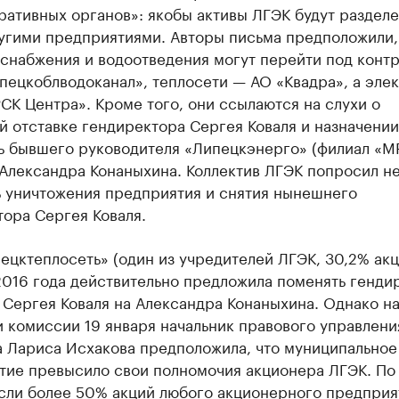
ративных органов»: якобы активы ЛГЭК будут раздел
угими предприятиями. Авторы письма предположили,
снабжения и водоотведения могут перейти под конт
пецкоблводоканал», теплосети — АО «Квадра», а эле
К Центра». Кроме того, они ссылаются на слухи о
 отставке гендиректора Сергея Коваля и назначении
ь бывшего руководителя «Липецкэнерго» (филиал «М
 Александра Конаныхина. Коллектив ЛГЭК попросил н
ь уничтожения предприятия и снятия нынешнего
ора Сергея Коваля.
цктеплосеть» (один из учредителей ЛГЭК, 30,2% акц
2016 года действительно предложила поменять генди
Сергея Коваля на Александра Конаныхина. Однако н
 комиссии 19 января начальник правового управлени
а Лариса Исхакова предположила, что муниципальное
тие превысило свои полномочия акционера ЛГЭК. По
если более 50% акций любого акционерного предприя