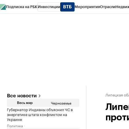
Подписка на РБК
Инвестиции
Мероприятия
Отрасли
Недви
РБК Life
Тренды
Визионеры
Национальные проекты
Город
Стиль
Кр
Спецпроекты СПб
Конференции СПб
Спецпроекты
Проверка конт
Липецкая об
Все новости
Черноземье
Весь мир
Липе
Губернатор Индианы объяснил ЧС в
энергетике штата конфликтом на
прот
Украине
Политика