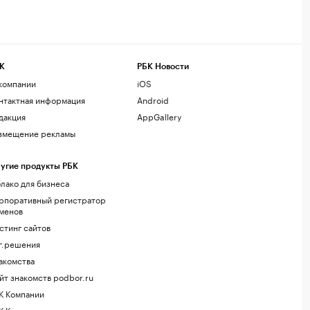
К
РБК Новости
компании
iOS
нтактная информация
Android
дакция
AppGallery
змещение рекламы
угие продукты РБК
лако для бизнеса
рпоративный регистратор
менов
стинг сайтов
г.решения
акомства
йт знакомств podbor.ru
К Компании
К Курсы