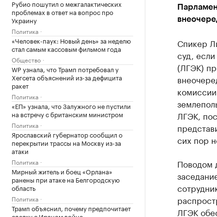
Рубио пошутил о межгалактических
Парламен
проблемах в ответ на вопрос про
Украину
внеочере
Политика
«Человек-паук: Новый день» за неделю
Спикер Ли
стал самым кассовым фильмом года
суд, есл
Общество
(ЛГЭК) пр
WP узнала, что Трамп потребовал у
Хегсета объяснений из-за дефицита
внеочере
ракет
комиссии
Политика
землепол
«ЕП» узнала, что Залужного не пустили
на встречу с британским министром
ЛГЭК, по
Политика
представи
Ярославский губернатор сообщил о
сих пор н
перекрытии трассы на Москву из-за
атаки
Политика
Поводом 
Мирный житель и боец «Орлана»
заседани
ранены при атаке на Белгородскую
сотрудни
область
распрост
Политика
Трамп объяснил, почему предпочитает
ЛГЭК обе
сделку с Ираном войне