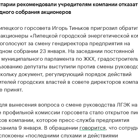
тарии рекомендовали учредителям компании отказат
дного собрания акционеров
пецкого горсовета Игорь Тиньков пригрозил обратит
и акционеры «Липецкой городской энергетической к
оголосуют за смену гендиректора предприятия на
дном собрании 23 января. На заседании постоянной
 муниципального парламента по ЖКХ, градостроитель
ьзованию депутаты выступили против смены руковод
скольку документ, регулирующий порядок действий
телей городских властей в совете директоров компа
е принят.
для вынесения вопроса о смене руководства ЛГЭК на
е профильной комиссии горсовета стало открытое пи
ков компании, которое пресс-служба предприятия
ранила 9 января. В обращении
говорится
, что сотруд
спокоены «последними слухами и действиями