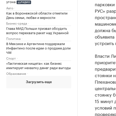
угона
парковки
РАДИО
Авто
РУС» раз
Как в Воронежской области отметили
простран
День семьи, любви и верности
машиноме
Бизнес-среда
Глава МИД Польши призвал обсудить
должна бы
вопрос перехвата ракет над Украиной
объявила 
Политика
устроить 
В Мексике и Аргентине поддержали
Инфантино после идеи о продаже доли
ЧМ
Власти Л
Спорт
приорите
«Тактическая нищета»: как бизнес
имитирует нехватку денег ради выгоды
предвари
Образование
стоянки н
Плеханов
Загрузить еще
центральн
стоянку б
15 минут
условий 
проверяю