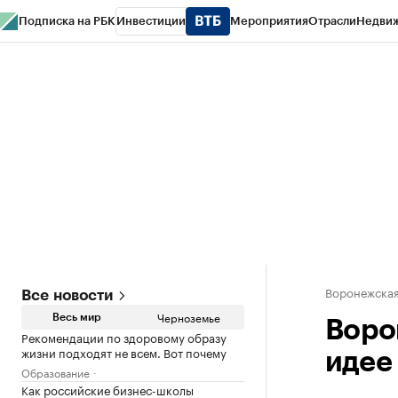
Подписка на РБК
Инвестиции
Мероприятия
Отрасли
Недви
РБК Life
Тренды
Визионеры
Национальные проекты
Город
Стиль
Кр
Спецпроекты СПб
Конференции СПб
Спецпроекты
Проверка конт
Воронежская
Все новости
Черноземье
Весь мир
Воро
Рекомендации по здоровому образу
жизни подходят не всем. Вот почему
идее
Образование
Как российские бизнес-школы