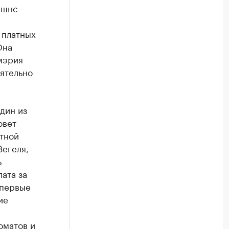
йшнс
 платных
Она
 мэрия
оятельно
дин из
овет
тной
Зегеля,
ь
ата за
 первые
ие
оматов и