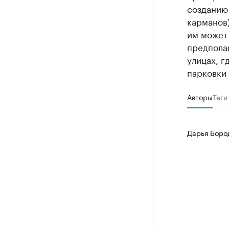
созданию
карманов)
им может 
предполаг
улицах, г
парковки 
Авторы
Теги
Дарья Боро