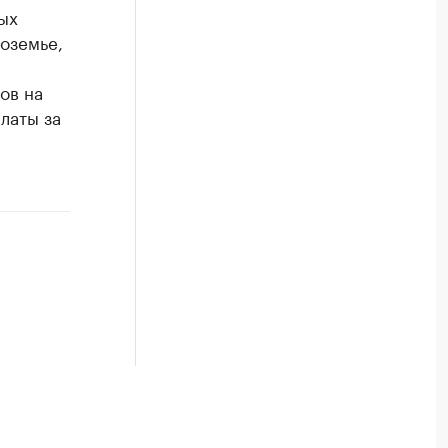
ых
оземье,
ов на
латы за