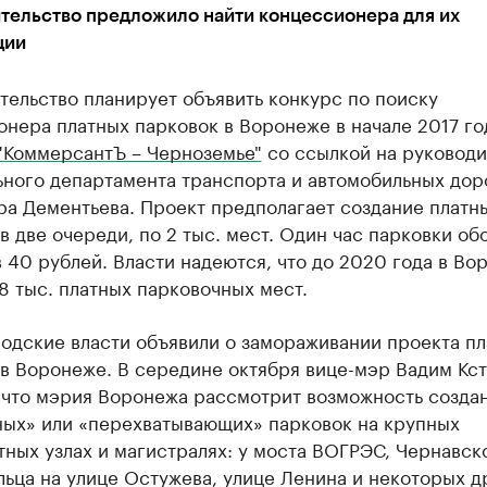
тельство предложило найти концессионера для их
ции
ельство планирует объявить конкурс по поиску
нера платных парковок в Воронеже в начале 2017 го
"КоммерсантЪ – Черноземье"
со ссылкой на руководи
ьного департамента транспорта и автомобильных дор
ра Дементьева. Проект предполагает создание платн
в две очереди, по 2 тыс. мест. Один час парковки об
 40 рублей. Власти надеются, что до 2020 года в Во
8 тыс. платных парковочных мест.
одские власти объявили о замораживании проекта п
 в Воронеже. В середине октября вице-мэр Вадим Кс
 что мэрия Воронежа рассмотрит возможность созда
ных» или «перехватывающих» парковок на крупных
ных узлах и магистралях: у моста ВОГРЭС, Чернавск
льца на улице Остужева, улице Ленина и некоторых д