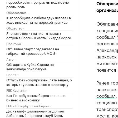
пересобирают программы под новую
Облправи
реальность
организа
Образование
КНР сообщила о гибели двух человек в
ходе инцидента на морской границе
Облправит
Общество
концессио
Япония ответит на планы назвать
сообщил
остров в России в честь Рихарда Зорге
регионал
Политика
Объявлен старт предзаказов на
Александ
гибридный кроссовер UMO 8
парковок 
Авто
жителям в
Обладатель Кубка Стэнли на
велосипеде сбил бегуна
появится 
Спорт
Отпуск без «сюрпризов»: пять вещей, о
Ранее гор
которых туристы жалеют в аэропорту
парковок
РБК Компании
сообщил
,
Как Петербургская биржа влияет на
бизнес и экономику
«социаль
РБК и Петербургская Биржа
транспорт
Дисквалифицированный за допинг
моста, ко
Заболотный перешел в клуб Басты