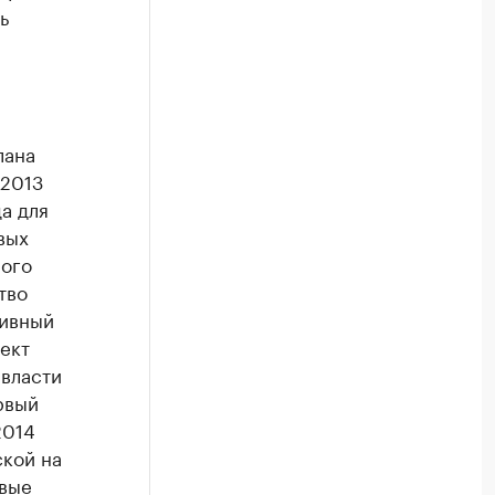
ь
лана
 2013
а для
вых
ного
тво
тивный
ект
 власти
рвый
2014
ской на
овые