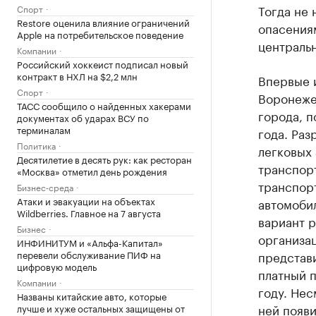
Тогда не 
Спорт
Restore оценила влияние ограничений
опасениям
Apple на потребительское поведение
центральн
Компании
Российский хоккеист подписал новый
контракт в НХЛ на $2,2 млн
Впервые 
Спорт
Воронеже
ТАСС сообщило о найденных хакерами
города, 
документах об ударах ВСУ по
терминалам
года. Раз
Политика
легковых
Десятилетие в десять рук: как ресторан
транспор
«Москва» отметил день рождения
транспорт
Бизнес-среда
Атаки и эвакуации на объектах
автомоби
Wildberries. Главное на 7 августа
вариант 
Бизнес
организац
ИНФИНИТУМ и «Альфа-Капитал»
перевели обслуживание ПИФ на
представи
цифровую модель
платный п
Компании
году. Нес
Названы китайские авто, которые
ней появи
лучше и хуже остальных защищены от