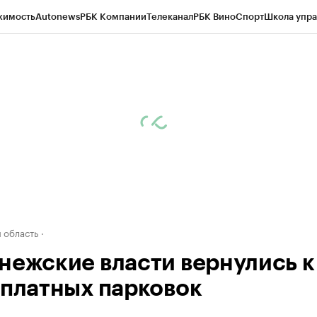
жимость
Autonews
РБК Компании
Телеканал
РБК Вино
Спорт
Школа упра
ипто
РБК Бизнес-среда
Дискуссионный клуб
Исследования
Кредитные 
рагентов
Политика
Экономика
Бизнес
Технологии и медиа
Финансы
Рын
 область
нежские власти вернулись к
 платных парковок