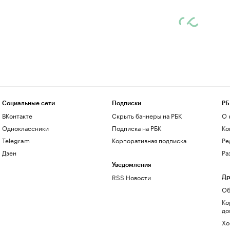
Социальные сети
Подписки
РБ
ВКонтакте
Скрыть баннеры на РБК
О 
Одноклассники
Подписка на РБК
Ко
Telegram
Корпоративная подписка
Ре
Дзен
Ра
Уведомления
RSS Новости
Др
Об
Ко
до
Хо