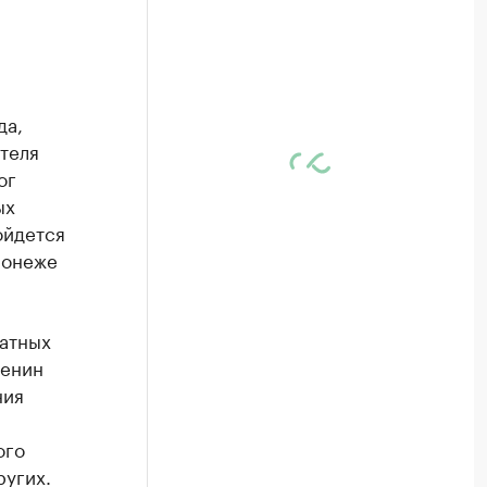
да,
теля
ог
ых
ойдется
ронеже
латных
тенин
ния
ого
ругих.