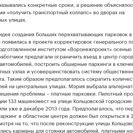
назывались конкретные сроки, а решение объяснялос
и «получить транспортный коллапс» во дворах на
ых улицах.
идея создания больших перехватывающих парковок в
 появилась в проекте корректировок генерального п
подготовленном институтом «Воронежпроект» осенью
работчики предлагали ограничить въезд в центр город
 автомобилей, построить обширные паркинги в ключе
тных узлах и усовершенствовать систему обществен
а. Таким образом предполагалось сократить количес
лей на центральных улицах. Мэрия выбрала альтерна
решения проблемы – платные парковки. Пилотный про
ии 133 машиномест на улице Кольцовской городские
ли уже в декабре 2013 года. Предполагалось, что пе
аркинг в областном центре должен был открыться в 
мотря на то, что после реконструкции улицы Кольцов
лись карманы для стоянки автомобилей, платными н