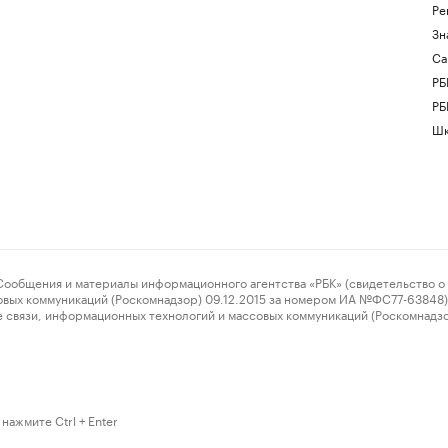
Ре
Зн
Са
РБ
РБ
Шк
ения и материалы информационного агентства «РБК» (свидетельство о 
овых коммуникаций (Роскомнадзор) 09.12.2015 за номером ИА №ФС77-63848) 
 связи, информационных технологий и массовых коммуникаций (Роскомнадз
нажмите Ctrl + Enter