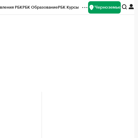
Черноземье
вления РБК
РБК Образование
РБК Курсы
рейтинги
Франшизы
Газета
ок наличной валюты