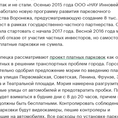
 так и не стали. Осенью 2015 года ООО «НАУ Иннове
работало новую программу развития парковочного
ства Воронежа, предусматривающую создание 8 тыс.
ст в рамках государственно-частного партнерства. 
ла стартовать с начала 2017 года. Весной 2016 года
об отказе от участия частных инвесторов, но самост
платные парковки не сумела.
ипецка рассматривают
проект платных парковок
как о
тных в решении транспортных проблем города. Горс
тельно одобрил предложение мэрии по введению пла
а улицах Первомайская, Советская, Ленина, Фрунзе, 
а и Театральной площади. Мэрия намерена разгрузит
ые улицы от автомобилей и предотвратить пробки. Пл
удет взиматься в будние дни с 8 до 20 часов, причем
 должны быть бесплатными. Контролировать соблюден
парковки будут видеокамеры, пешие контролеры и
щие на автомобилях. Все расходы по установке парк