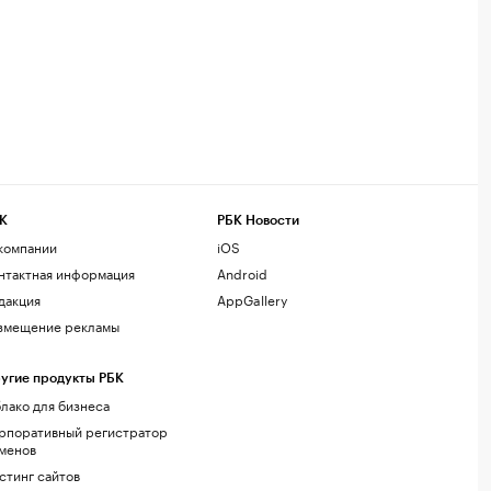
К
РБК Новости
компании
iOS
нтактная информация
Android
дакция
AppGallery
змещение рекламы
угие продукты РБК
лако для бизнеса
рпоративный регистратор
менов
стинг сайтов