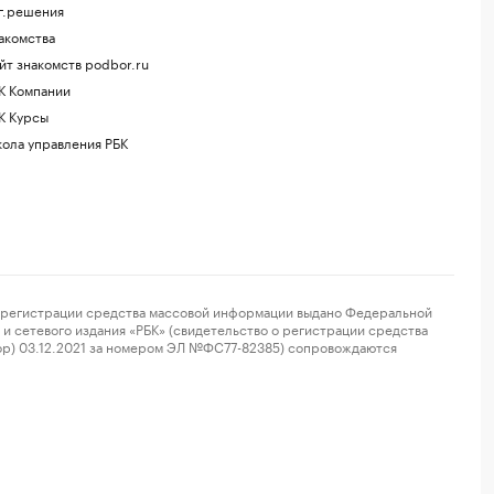
г.решения
акомства
йт знакомств podbor.ru
К Компании
К Курсы
ола управления РБК
регистрации средства массовой информации выдано Федеральной
и сетевого издания «РБК» (свидетельство о регистрации средства
ор) 03.12.2021 за номером ЭЛ №ФС77-82385) сопровождаются