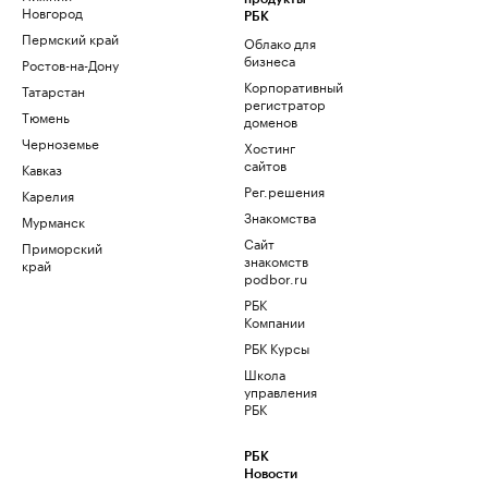
Новгород
РБК
Пермский край
Облако для
бизнеса
Ростов-на-Дону
Корпоративный
Татарстан
регистратор
Тюмень
доменов
Черноземье
Хостинг
сайтов
Кавказ
Рег.решения
Карелия
Знакомства
Мурманск
Сайт
Приморский
знакомств
край
podbor.ru
РБК
Компании
РБК Курсы
Школа
управления
РБК
РБК
Новости