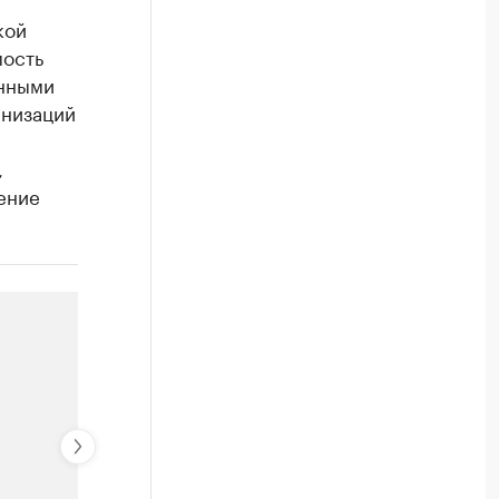
кой
мость
енными
анизаций
,
ение