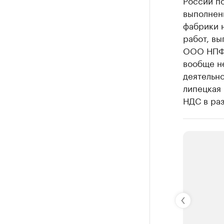
России п
выполненн
фабрики 
работ, в
ООО НПФ 
вообще н
деятельно
липецкая
НДС в раз