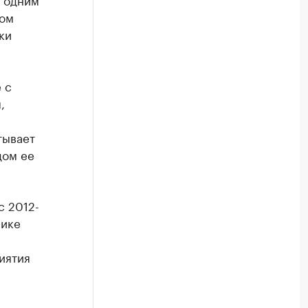
ком
ки
 с
,
тывает
дом ее
с 2012-
рике
иятия