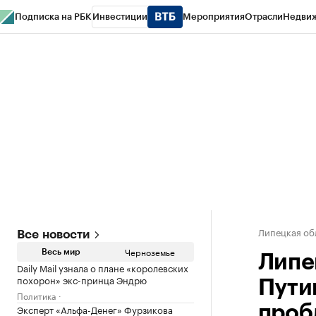
Подписка на РБК
Инвестиции
Мероприятия
Отрасли
Недви
РБК Life
Тренды
Визионеры
Национальные проекты
Город
Стиль
Кр
Спецпроекты СПб
Конференции СПб
Спецпроекты
Проверка конт
Липецкая об
Все новости
Черноземье
Весь мир
Липе
Daily Mail узнала о плане «королевских
похорон» экс-принца Эндрю
Пути
Политика
Эксперт «Альфа-Денег» Фурзикова
проб