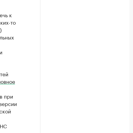
ечь к
ких-то
)
альных
и
тей
ловное
в при
 версии
ской
ФНС