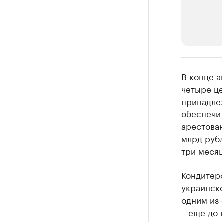
РБК Компан
В конце а
Делитес
четыре це
принадле
Управляйте с
обеспечи
арестован
млрд рубл
три месяц
Кондитерс
украинск
одним из 
– еще до 