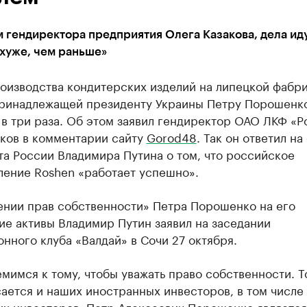
 гендиректора предприятия Олега Казакова, дела ид
хуже, чем раньше»
оизводства кондитерских изделий на липецкой фабр
принадлежащей президенту Украины Петру Порошенко
 в три раза. Об этом заявил гендиректор ОАО ЛКФ «
аков в комментарии сайту
Gorod48
. Так он ответил на
а России Владимира Путина о том, что российское
ление Roshen «работает успешно».
ении прав собственности» Петра Порошенко на его
ие активы Владимир Путин заявил на заседании
нного клуба «Валдай» в Сочи 27 октября.
мимся к тому, чтобы уважать право собственности. Т
ается и наших иностранных инвесторов, в том числе
их инвесторов. Петр Алексеевич Порошенко являетс