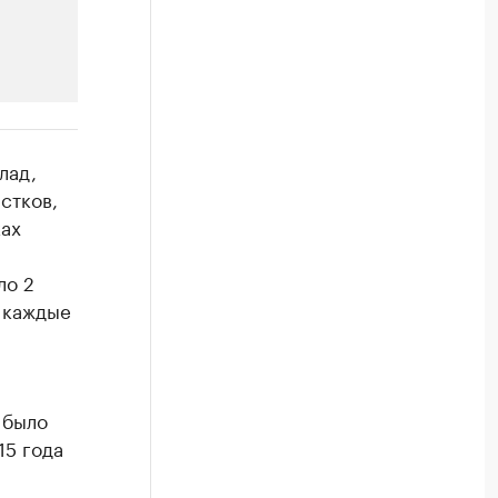
РБК Компании
лад,
Крупнейшие производители и
стков,
ах
Ознакомьтесь с информацией в каталоге
ло 2
т каждые
 было
15 года