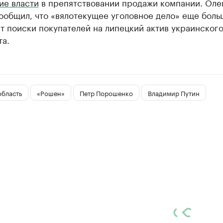
ие власти
в препятствовании продажи компании. Оле
ообщил, что «вялотекущее уголовное дело» еще боль
т поиски покупателей на липецкий актив украинског
та.
область
«Рошен»
Петр Порошенко
Владимир Путин