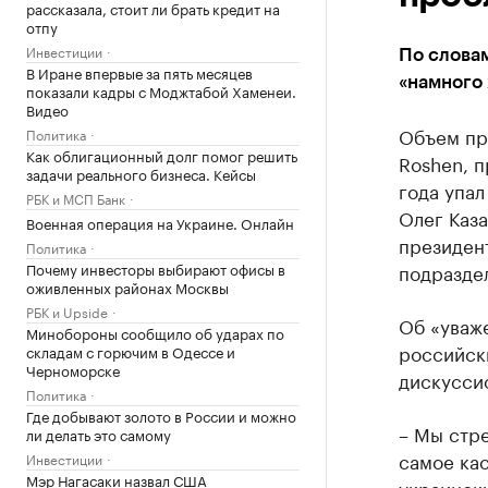
рассказала, стоит ли брать кредит на
отпу
Инвестиции
По словам
В Иране впервые за пять месяцев
«намного 
показали кадры с Моджтабой Хаменеи.
Видео
Объем пр
Политика
Как облигационный долг помог решить
Roshen, 
задачи реального бизнеса. Кейсы
года упал
РБК и МСП Банк
Олег Каз
Военная операция на Украине. Онлайн
президент
Политика
Почему инвесторы выбирают офисы в
подразде
оживленных районах Москвы
РБК и Upside
Об «уваж
Минобороны сообщило об ударах по
российск
складам с горючим в Одессе и
Черноморске
дискуссио
Политика
Где добывают золото в России и можно
– Мы стре
ли делать это самому
самое кас
Инвестиции
Мэр Нагасаки назвал США
украинск