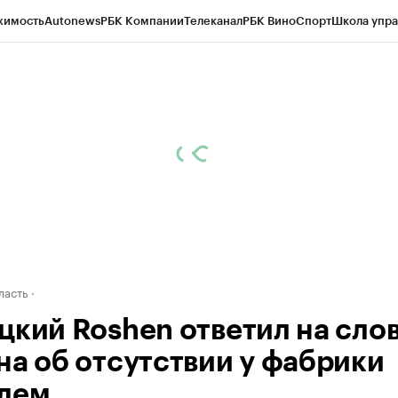
жимость
Autonews
РБК Компании
Телеканал
РБК Вино
Спорт
Школа упра
ипто
РБК Бизнес-среда
Дискуссионный клуб
Исследования
Кредитные 
рагентов
Политика
Экономика
Бизнес
Технологии и медиа
Финансы
Рын
ласть
цкий Roshen ответил на сло
на об отсутствии у фабрики
лем