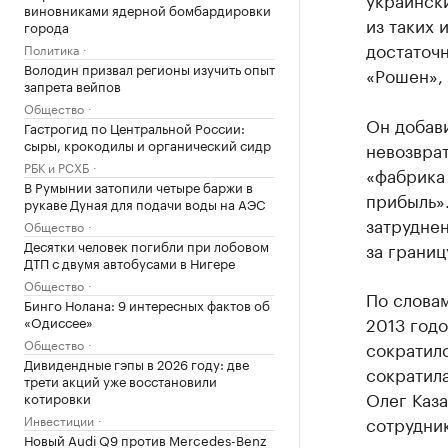
виновниками ядерной бомбардировки
из таких 
города
достаточн
Политика
Володин призвал регионы изучить опыт
«Рошен»,
запрета вейпов
Общество
Он добави
Гастрогид по Центральной России:
сыры, крокодилы и органический сидр
невозвра
РБК и РСХБ
«фабрика 
В Румынии затопили четыре баржи в
прибыль»
рукаве Дуная для подачи воды на АЭС
затруднен
Общество
Десятки человек погибли при лобовом
за границ
ДТП с двумя автобусами в Нигере
Общество
По словам
Бинго Нолана: 9 интересных фактов об
2013 год
«Одиссее»
Общество
сократилс
Дивидендные гэпы в 2026 году: две
сократил
трети акций уже восстановили
Олег Каза
котировки
Инвестиции
сотрудни
Новый Audi Q9 против Mercedes-Benz