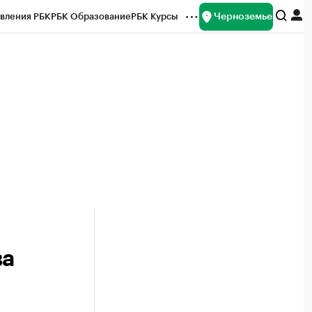
Черноземье
вления РБК
РБК Образование
РБК Курсы
рейтинги
Франшизы
Газета
ок наличной валюты
ва