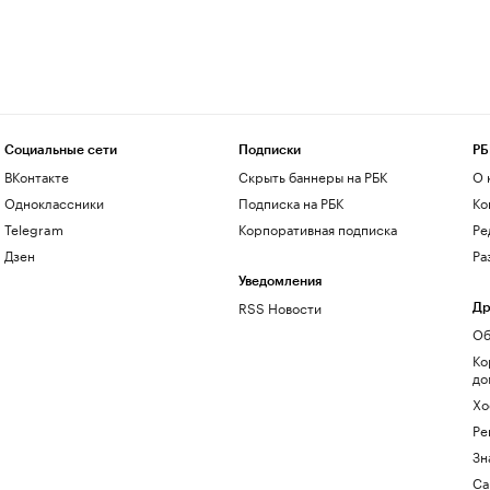
Социальные сети
Подписки
РБ
ВКонтакте
Скрыть баннеры на РБК
О 
Одноклассники
Подписка на РБК
Ко
Telegram
Корпоративная подписка
Ре
Дзен
Ра
Уведомления
RSS Новости
Др
Об
Ко
до
Хо
Ре
Зн
Са