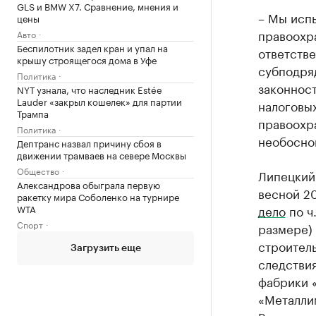
GLS и BMW X7. Сравнение, мнения и
– Мы исп
цены
правоохра
Авто
Беспилотник задел кран и упал на
ответстве
крышу строящегося дома в Уфе
субподряд
Политика
законност
NYT узнала, что наследник Estée
Lauder «закрыл кошелек» для партии
налоговых
Трампа
правоохра
Политика
необоснов
Дептранс назвал причину сбоя в
движении трамваев на севере Москвы
Общество
Липецкий
Александрова обыграла первую
весной 2
ракетку мира Соболенко на турнире
WTA
дело
по ч
Спорт
размере)
строител
Загрузить еще
следствия
фабрики 
«Металли