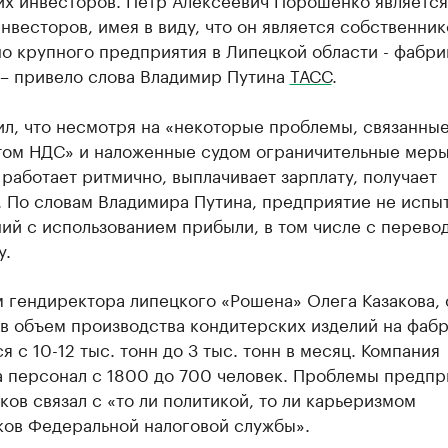
инвесторов, имея в виду, что он является собственни
о крупного предприятия в Липецкой области - фабри
 – привело слова Владимир Путина
ТАСС
.
л, что несмотря на «некоторые проблемы, связанные
том НДС» и наложенные судом ограничительные меры
работает ритмично, выплачивает зарплату, получает
. По словам Владимира Путина, предприятие не испы
ий с использованием прибыли, в том числе с перево
у.
 гендиректора липецкого «Рошена» Олега Казакова, 
ов объем производства кондитерских изделий на фаб
я с 10-12 тыс. тонн до 3 тыс. тонн в месяц. Компания
а персонал с 1800 до 700 человек. Проблемы предпр
ков связал с «то ли политикой, то ли карьеризмом
ков Федеральной налоговой службы».