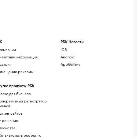
К
РБК Новости
компании
iOS
нтактная информация
Android
дакция
AppGallery
змещение рекламы
угие продукты РБК
лако для бизнеса
рпоративный регистратор
менов
стинг сайтов
г.решения
акомства
йт знакомств podbor.ru