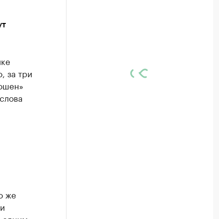
ут
ике
, за три
Рошен»
 слова
о же
 и
я одним