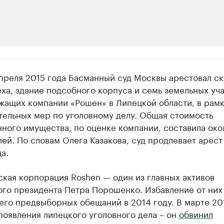
ии
преля 2015 года Басманный суд Москвы арестовал ск
ь новостями бизнеса на РБК
ха, здание подсобного корпуса и семь земельных уча
жащих компании «Рошен» в Липецкой области, в рамк
траницей компании и развивайте личные бренды спикеров бизнеса
тельных мер по уголовному делу. Общая стоимость
ного имущества, по оценке компании, составила око
ей. По словам Олега Казакова, суд продлевает арес
а.
кая корпорация Roshen — один из главных активов
ого президента Петра Порошенко. Избавление от них
его предвыборных обещаний в 2014 году. В марте 20
появления липецкого уголовного дела – он
обвинил