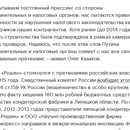
ытываем постоянный прессинг со стороны
нительных и налоговых органов: нас пытаются привл
нности за нарушения налогового законодательства ка
чиков наших контрагентов. Хотя ранее (до 2014 года
ь строительства была подтверждена в рамках камер
 проверок. Надеюсь, что после этих слов Путина
нительные и налоговые органы снимут с нас все сво
анные претензии, – заявил Олег Казаков.
 «Рошен» столкнулся с претензиями российских влас
015 года. Следственный комитет России
возбудил уго
.4 ст.159 УК России (мошенничество в особо крупном
 по факту хищения 180 млн рублей бюджетных средст
ьстве кондитерской фабрики в Липецкой области. По
, 2012–2013 годах представители липецкой кондитер
«Рошен» и ООО «Научно-производственная фирма
мпресс» направили в межрегиональную инспекцию 