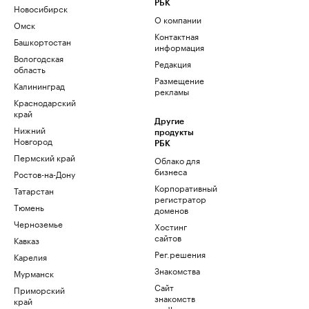
РБК
Новосибирск
О компании
Омск
Контактная
Башкортостан
информация
Вологодская
Редакция
область
Размещение
Калининград
рекламы
Краснодарский
край
Другие
Нижний
продукты
Новгород
РБК
Пермский край
Облако для
бизнеса
Ростов-на-Дону
Корпоративный
Татарстан
регистратор
Тюмень
доменов
Черноземье
Хостинг
сайтов
Кавказ
Рег.решения
Карелия
Знакомства
Мурманск
Сайт
Приморский
знакомств
край
podbor.ru