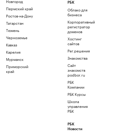
Новгород
РБК
Пермский край
Облако для
бизнеса
Ростов-на-Дону
Корпоративный
Татарстан
регистратор
Тюмень
доменов
Черноземье
Хостинг
сайтов
Кавказ
Рег.решения
Карелия
Знакомства
Мурманск
Сайт
Приморский
знакомств
край
podbor.ru
РБК
Компании
РБК Курсы
Школа
управления
РБК
РБК
Новости