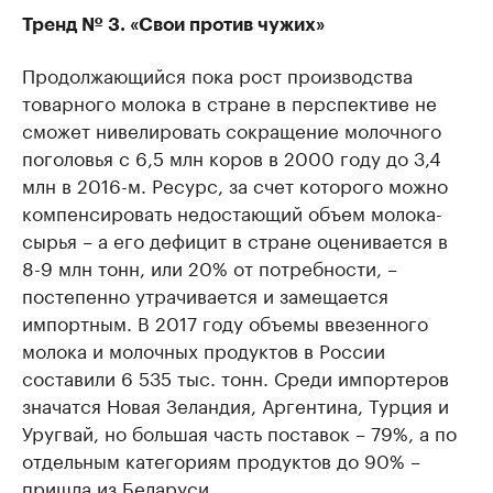
РБК Компании
РБК Компании
Тренд № 3. «Свои против чужих»
Делитесь новостями бизнеса на РБК
Крупнейшие 
Продолжающийся пока рост производства
продавцы м
Управляйте страницей компании и развивайте личные
бренды спикеров бизнеса
товарного молока в стране в перспективе не
Ознакомьтесь с и
сможет нивелировать сокращение молочного
поголовья с 6,5 млн коров в 2000 году до 3,4
млн в 2016-м. Ресурс, за счет которого можно
компенсировать недостающий объем молока-
сырья – а его дефицит в стране оценивается в
8-9 млн тонн, или 20% от потребности, –
постепенно утрачивается и замещается
импортным. В 2017 году объемы ввезенного
молока и молочных продуктов в России
составили 6 535 тыс. тонн. Среди импортеров
значатся Новая Зеландия, Аргентина, Турция и
Уругвай, но большая часть поставок – 79%, а по
отдельным категориям продуктов до 90% –
пришла из Беларуси.