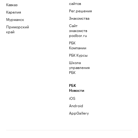
сайтов
Кавказ
Рег.решения
Карелия
Знакомства
Мурманск
Сайт
Приморский
знакомств
край
podbor.ru
РБК
Компании
РБК Курсы
Школа
управления
РБК
РБК
Новости
iOS
Android
AppGallery