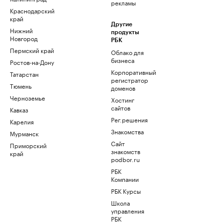
рекламы
Краснодарский
край
Другие
Нижний
продукты
Новгород
РБК
Пермский край
Облако для
бизнеса
Ростов-на-Дону
Корпоративный
Татарстан
регистратор
Тюмень
доменов
Черноземье
Хостинг
сайтов
Кавказ
Рег.решения
Карелия
Знакомства
Мурманск
Сайт
Приморский
знакомств
край
podbor.ru
РБК
Компании
РБК Курсы
Школа
управления
РБК