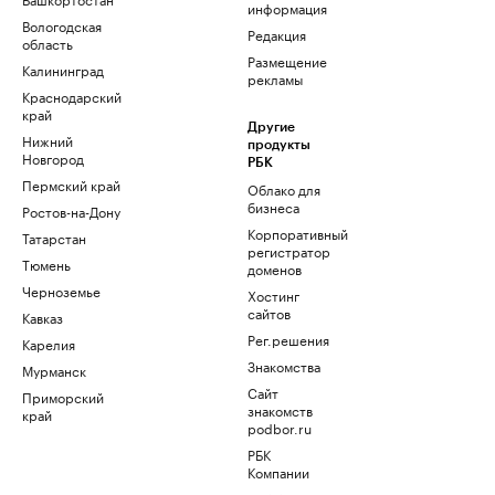
информация
Вологодская
Редакция
область
Размещение
Калининград
рекламы
Краснодарский
край
Другие
Нижний
продукты
Новгород
РБК
Пермский край
Облако для
бизнеса
Ростов-на-Дону
Корпоративный
Татарстан
регистратор
Тюмень
доменов
Черноземье
Хостинг
сайтов
Кавказ
Рег.решения
Карелия
Знакомства
Мурманск
Сайт
Приморский
знакомств
край
podbor.ru
РБК
Компании