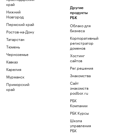
край
Другие
Нижний
продукты
Новгород
РБК
Пермский край
Облако для
бизнеса
Ростов-на-Дону
Корпоративный
Татарстан
регистратор
Тюмень
доменов
Черноземье
Хостинг
сайтов
Кавказ
Рег.решения
Карелия
Знакомства
Мурманск
Сайт
Приморский
знакомств
край
podbor.ru
РБК
Компании
РБК Курсы
Школа
управления
РБК