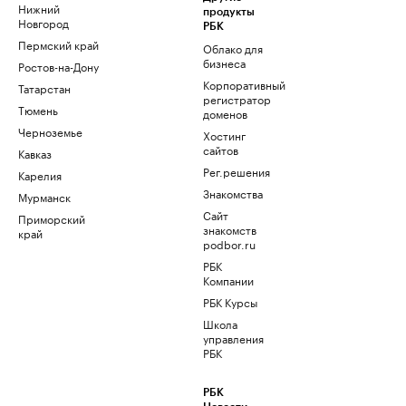
Нижний
продукты
Новгород
РБК
Пермский край
Облако для
бизнеса
Ростов-на-Дону
Корпоративный
Татарстан
регистратор
Тюмень
доменов
Черноземье
Хостинг
сайтов
Кавказ
Рег.решения
Карелия
Знакомства
Мурманск
Сайт
Приморский
знакомств
край
podbor.ru
РБК
Компании
РБК Курсы
Школа
управления
РБК
РБК