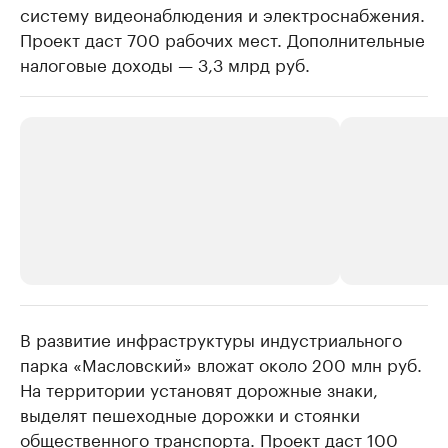
систему видеонаблюдения и электроснабжения.
Проект даст 700 рабочих мест. Дополнительные
налоговые доходы — 3,3 млрд руб.
В развитие инфраструктуры индустриального
РБК Компании
РБК Компании
парка «Масловский» вложат около 200 млн руб.
Делитесь новостями бизнеса на РБК
Крупнейшие 
На территории установят дорожные знаки,
продавцы м
Управляйте страницей компании и развивайте личные
бренды спикеров бизнеса
выделят пешеходные дорожки и стоянки
Ознакомьтесь с и
общественного транспорта. Проект даст 100