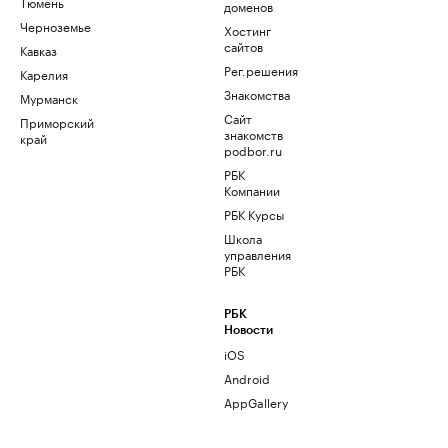
Тюмень
доменов
Черноземье
Хостинг
сайтов
Кавказ
Рег.решения
Карелия
Знакомства
Мурманск
Сайт
Приморский
знакомств
край
podbor.ru
РБК
Компании
РБК Курсы
Школа
управления
РБК
РБК
Новости
iOS
Android
AppGallery