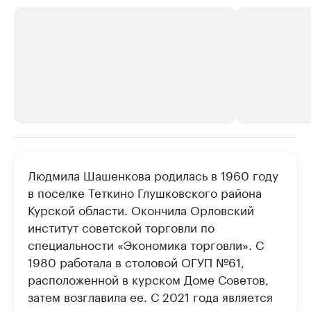
РБК Компании
РБК Компании
Людмила Шашенкова родилась в 1960 году
Делитесь новостями бизнеса на РБК
Крупнейшие 
в поселке Теткино Глушковского района
продавцы м
Управляйте страницей компании и развивайте личные
Курской области. Окончила Орловский
бренды спикеров бизнеса
Ознакомьтесь с и
институт советской торговли по
специальности «Экономика торговли». С
1980 работала в столовой ОГУП №61,
расположенной в курском Доме Советов,
затем возглавила ее. С 2021 года является