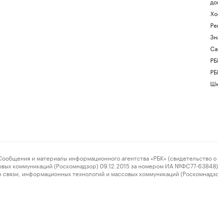
до
Хо
Ре
Зн
Са
РБ
РБ
Шк
ения и материалы информационного агентства «РБК» (свидетельство о 
овых коммуникаций (Роскомнадзор) 09.12.2015 за номером ИА №ФС77-63848) 
 связи, информационных технологий и массовых коммуникаций (Роскомнадз