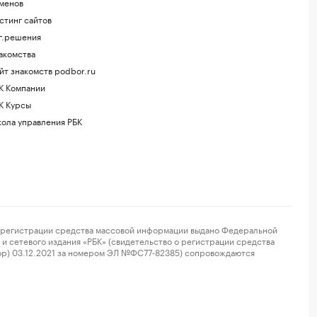
менов
стинг сайтов
г.решения
акомства
йт знакомств podbor.ru
К Компании
К Курсы
ола управления РБК
регистрации средства массовой информации выдано Федеральной
и сетевого издания «РБК» (свидетельство о регистрации средства
ор) 03.12.2021 за номером ЭЛ №ФС77-82385) сопровождаются