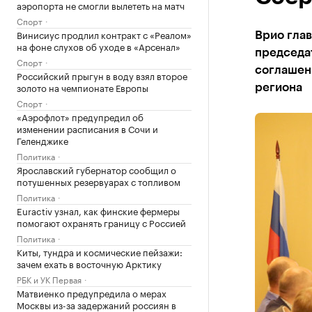
аэропорта не смогли вылететь на матч
Спорт
Винисиус продлил контракт с «Реалом»
Врио глав
на фоне слухов об уходе в «Арсенал»
председа
Спорт
соглашен
Российский прыгун в воду взял второе
золото на чемпионате Европы
региона
Спорт
«Аэрофлот» предупредил об
изменении расписания в Сочи и
Геленджике
Политика
Ярославский губернатор сообщил о
потушенных резервуарах с топливом
Политика
Euractiv узнал, как финские фермеры
помогают охранять границу с Россией
Политика
Киты, тундра и космические пейзажи:
зачем ехать в восточную Арктику
РБК и УК Первая
Матвиенко предупредила о мерах
Москвы из-за задержаний россиян в