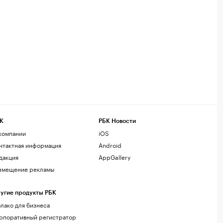
К
РБК Новости
компании
iOS
нтактная информация
Android
дакция
AppGallery
змещение рекламы
угие продукты РБК
лако для бизнеса
рпоративный регистратор