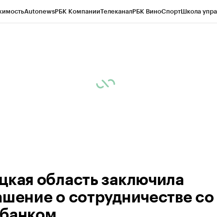
жимость
Autonews
РБК Компании
Телеканал
РБК Вино
Спорт
Школа упра
ипто
РБК Бизнес-среда
Дискуссионный клуб
Исследования
Кредитные 
рагентов
Политика
Экономика
Бизнес
Технологии и медиа
Финансы
Рын
цкая область заключила
ашение о сотрудничестве со
банком