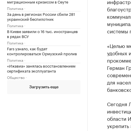
инфрастру
миграционным кризисом в Сеуте
благоуст
Политика
За день в регионах России сбили 281
коммуналь
украинский беспилотник
муниципа
Политика
системы 
В Киеве заявили о 16 тыс. иностранцев
в рядах ВСУ
Политика
«Целью м
Fars узнало, как будет
удобных и
контролироваться Ормузский пролив
прокомме
Политика
«Ижавиа» занялась восстановлением
Герман Гр
сертификата эксплуатанта
современ
Общество
для насел
Загрузить еще
банковск
Сегодня 
инвестици
области 
укрепить 