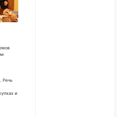
емов
ии
. Речь
купках и