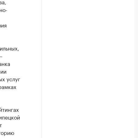
ва,
но-
ния
ильных,
–
анка
нии
х услуг
 рамках
йтингах
Липецкой
т
торию