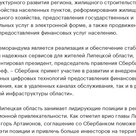
ктурного развития региона, жилищного строительст
ройства населенных пунктов, реформирования жилищ
ного хозяйства, предоставления государственных и
льных услуг в электронной форме, а также продвиже
предоставления финансовых услуг населению.
еморандума является реализация и обеспечение стаб
 надежных сервисов для жителей Липецкой области, 
нтировал президент, председатель правления Сберб
еф. – Сбербанк примет участие в развитии и внедре
ных цифровых технологий предоставления финансовы
ения, как в удаленных каналах обслуживания, так и в
ой инфраструктуры области».
Липецкая область занимает лидирующие позиции в ре
онной привлекательности. Как отметил врио главы 
Игорь Артамонов, соглашение со Сбербанком поможе
эти позиции и привлечь больше инвесторов на терри