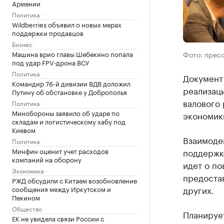
Армении
Политика
Wildberries объявил о новых мерах
поддержки продавцов
Бизнес
Машина врио главы Шебекино попала
Фото: прес
под удар FPV‑дрона ВСУ
Политика
Документ
Командир 76-й дивизии ВДВ доложил
реализац
Путину об обстановке у Доброполья
валового
Политика
Минобороны заявило об ударе по
экономик
складам и логистическому хабу под
Киевом
Взаимодей
Политика
Минфин оценит учет расходов
поддержку
компаний на оборону
идет о по
Экономика
предостав
РЖД обсудили с Китаем возобновление
других.
сообщения между Иркутском и
Пекином
Общество
Планируе
ЕК не увидела связи России с