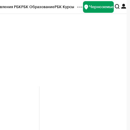
Черноземье
вления РБК
РБК Образование
РБК Курсы
рейтинги
Франшизы
Газета
ок наличной валюты