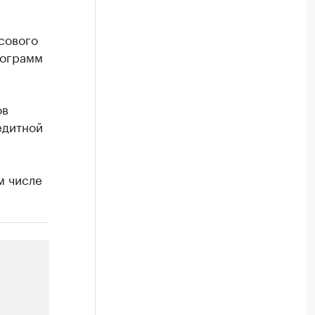
сового
рограмм
ов
едитной
м числе