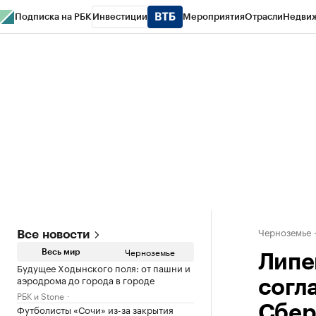
Подписка на РБК
Инвестиции
Мероприятия
Отрасли
Недви
РБК Life
Тренды
Визионеры
Национальные проекты
Город
Стиль
Кр
Спецпроекты СПб
Конференции СПб
Спецпроекты
Проверка конт
Черноземье
Все новости
Черноземье
Весь мир
Липе
Будущее Ходынского поля: от пашни и
аэродрома до города в городе
согл
РБК и Stone
Футболисты «Сочи» из-за закрытия
Сбер